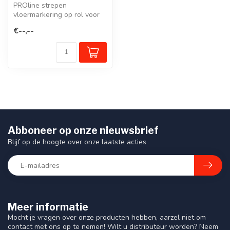
PROline strepen
vloermarkering op rol voor
het maken van onderbroken
€--,--
loop- en ri...
Abboneer op onze nieuwsbrief
Blijf op de hoogte over onze laatste acties
Meer informatie
Mocht je vragen over onze producten hebben, aarzel niet om
contact met ons op te nemen! Wilt u distributeur worden? Neem