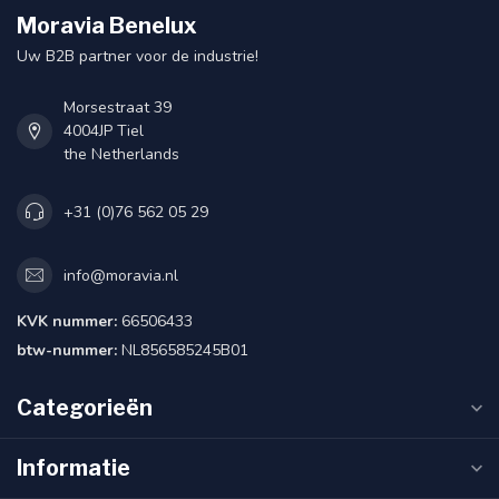
Moravia Benelux
Uw B2B partner voor de industrie!
Morsestraat 39
4004JP Tiel
the Netherlands
+31 (0)76 562 05 29
info@moravia.nl
KVK nummer:
66506433
btw-nummer:
NL856585245B01
Categorieën
Informatie