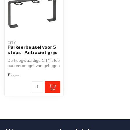
CITY
Parkeerbeugel voor 5
steps - Antraciet grijs
De hoogwaardige CITY step
parkeerbeugel van gebogen
platstaal met plaats voor 5
€--,--
...