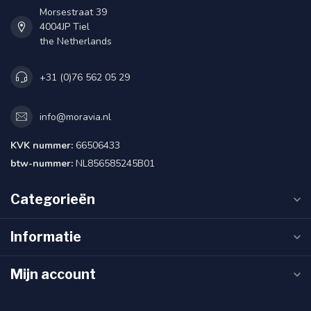
Morsestraat 39
4004JP Tiel
the Netherlands
+31 (0)76 562 05 29
info@moravia.nl
KVK nummer:
66506433
btw-nummer:
NL856585245B01
Categorieën
Informatie
Mijn account