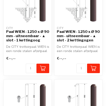
CITY
CITY
Paal WIEN - 1250 x Ø 90
Paal WIEN - 1250 x Ø 90
mm - uitneembaar - ▲
mm - uitneembaar - ▲
slot - 1 kettingoog
slot - 2 kettingogen
De CITY trottoirpaal WIEN is
De CITY trottoirpaal WIEN is
een ronde stalen afzetpaal
een ronde stalen afzetpaal
met een gegoten aluminiu...
met een gegoten aluminiu...
€--,--
€--,--