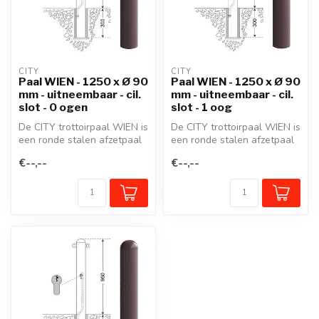
CITY
CITY
Paal WIEN - 1250 x Ø 90
Paal WIEN - 1250 x Ø 90
mm - uitneembaar - cil.
mm - uitneembaar - cil.
slot - 0 ogen
slot - 1 oog
De CITY trottoirpaal WIEN is
De CITY trottoirpaal WIEN is
een ronde stalen afzetpaal
een ronde stalen afzetpaal
met een gegoten aluminiu...
met een gegoten aluminiu...
€--,--
€--,--