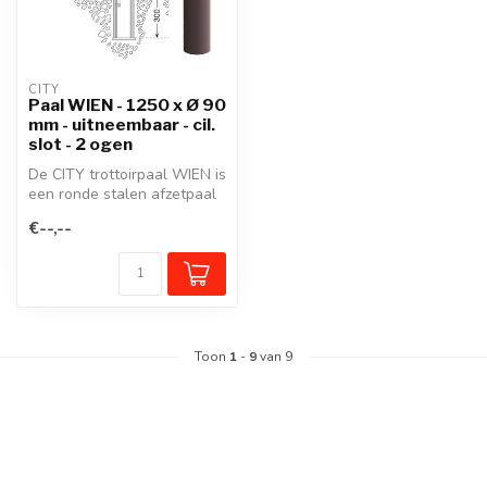
CITY
Paal WIEN - 1250 x Ø 90
mm - uitneembaar - cil.
slot - 2 ogen
De CITY trottoirpaal WIEN is
een ronde stalen afzetpaal
met een gegoten aluminiu...
€--,--
Toon
1
-
9
van 9