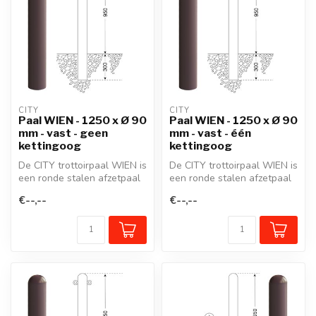
CITY
CITY
Paal WIEN - 1250 x Ø 90
Paal WIEN - 1250 x Ø 90
mm - vast - geen
mm - vast - één
kettingoog
kettingoog
De CITY trottoirpaal WIEN is
De CITY trottoirpaal WIEN is
een ronde stalen afzetpaal
een ronde stalen afzetpaal
met een gegoten aluminiu...
met een gegoten aluminiu...
€--,--
€--,--