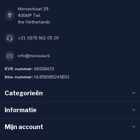
Morsestraat 39
4004JP Tiel
the Netherlands
+31 (0)76 562 05 29
info@moravia.nl
KVK nummer:
66506433
btw-nummer:
NL856585245B01
Categorieën
Informatie
Mijn account