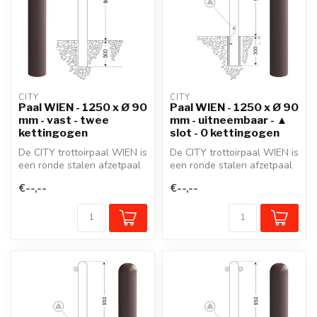
CITY
CITY
Paal WIEN - 1250 x Ø 90
Paal WIEN - 1250 x Ø 90
mm - vast - twee
mm - uitneembaar - ▲
kettingogen
slot - 0 kettingogen
De CITY trottoirpaal WIEN is
De CITY trottoirpaal WIEN is
een ronde stalen afzetpaal
een ronde stalen afzetpaal
met een gegoten aluminiu...
met een gegoten aluminiu...
€--,--
€--,--