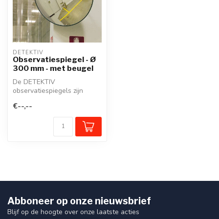
DETEKTIV
Observatiespiegel - Ø
300 mm - met beugel
De DETEKTIV
observatiespiegels zijn
observatie- en
€--,--
controlespiegel uit acrylaat
...
Abboneer op onze nieuwsbrief
Blijf op de hoogte over onze laatste acties