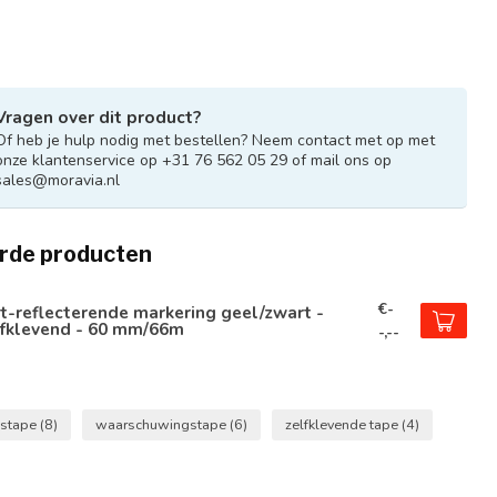
Vragen over dit product?
Of heb je hulp nodig met bestellen? Neem contact met op met
onze klantenservice op +31 76 562 05 29 of mail ons op
sales@moravia.nl
rde producten
€-
t-reflecterende markering geel/zwart -
lfklevend - 60 mm/66m
-,--
dstape
(8)
waarschuwingstape
(6)
zelfklevende tape
(4)