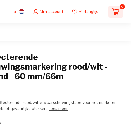
0
Mijn account
Verlanglijst
EUR
lecterende
wingsmarkering rood/wit -
end - 60 mm/66m
eflecterende rood/witte waarschuwingstape voor het markeren
els of gevaarlijke plekken.
Lees meer
.
*