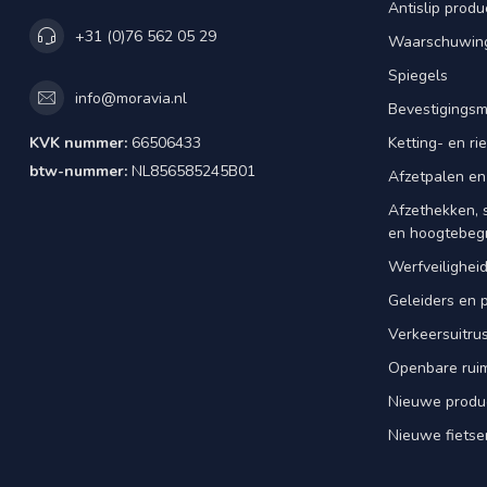
Antislip produ
+31 (0)76 562 05 29
Waarschuwing
Spiegels
info@moravia.nl
Bevestigingsm
KVK nummer:
66506433
Ketting- en r
btw-nummer:
NL856585245B01
Afzetpalen en
Afzethekken, 
en hoogtebeg
Werfveilighei
Geleiders en 
Verkeersuitrus
Openbare rui
Nieuwe produ
Nieuwe fietse