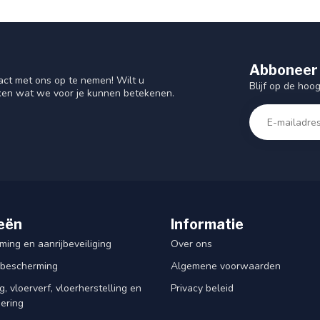
Abboneer 
act met ons op te nemen! Wilt u
Blijf op de hoo
ken wat we voor je kunnen betekenen.
eën
Informatie
ing en aanrijbeveiliging
Over ons
rbescherming
Algemene voorwaarden
, vloerverf, vloerherstelling en
Privacy beleid
dering