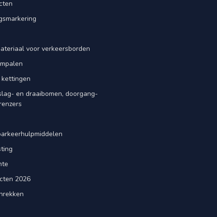
cten
smarkering
ateriaal voor verkeersborden
iempalen
 kettingen
slag- en draaibomen, doorgang-
renzers
d
parkeerhulpmiddelen
ting
mte
cten 2026
nrekken