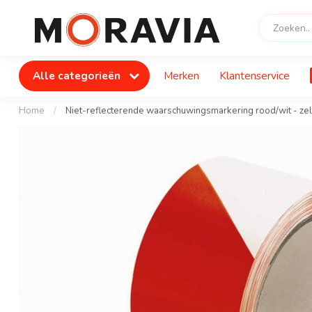
Alle categorieën
Merken
Klantenservice
Home
/
Niet-reflecterende waarschuwingsmarkering rood/wit - z