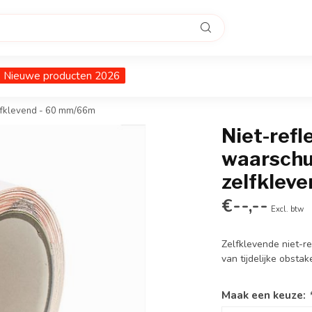
Nieuwe producten 2026
elfklevend - 60 mm/66m
Niet-ref
waarschu
zelfklev
€--,--
Excl. btw
Zelfklevende niet-r
van tijdelijke obstak
Maak een keuze: