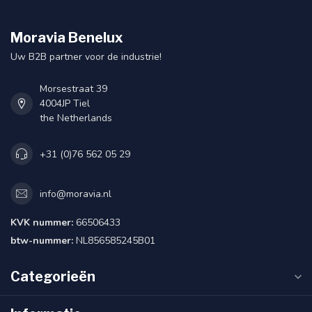
Moravia Benelux
Uw B2B partner voor de industrie!
Morsestraat 39
4004JP Tiel
the Netherlands
+31 (0)76 562 05 29
info@moravia.nl
KVK nummer:
66506433
btw-nummer:
NL856585245B01
Categorieën