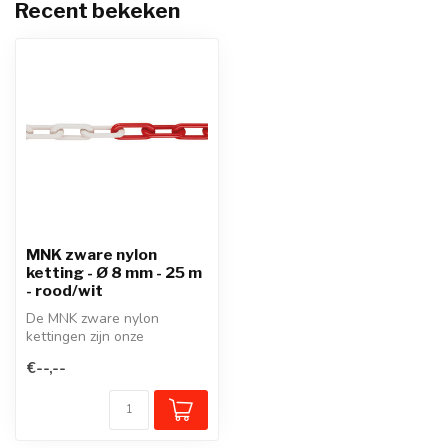
Recent bekeken
MNK zware nylon
ketting - Ø 8 mm - 25 m
- rood/wit
De MNK zware nylon
kettingen zijn onze
duurzame, zeer
€--,--
veerkrachtige kunststof ke...