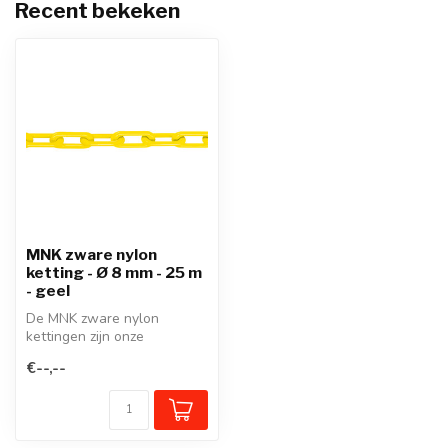
Recent bekeken
MNK zware nylon
ketting - Ø 8 mm - 25 m
- geel
De MNK zware nylon
kettingen zijn onze
duurzame, zeer
€--,--
veerkrachtige kunststof ke...