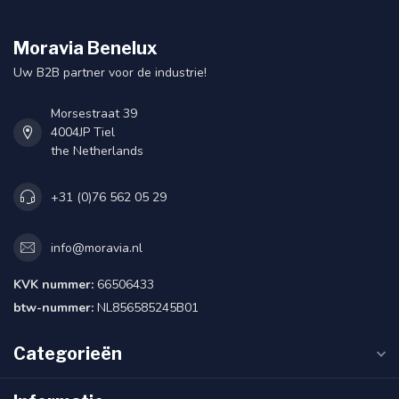
Moravia Benelux
Uw B2B partner voor de industrie!
Morsestraat 39
4004JP Tiel
the Netherlands
+31 (0)76 562 05 29
info@moravia.nl
KVK nummer:
66506433
btw-nummer:
NL856585245B01
Categorieën