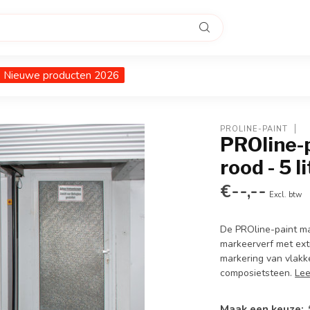
Nieuwe producten 2026
PROLINE-PAINT
PROline-p
rood - 5 l
€--,--
Excl. btw
De PROline-paint m
markeerverf met extr
markering van vlakk
composietsteen.
Le
Maak een keuze: