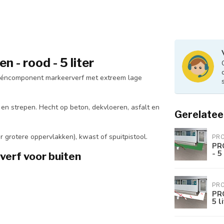
 - rood - 5 liter
 ééncomponent markeerverf met extreem lage
 en strepen. Hecht op beton, dekvloeren, asfalt en
Gerelatee
 grotere oppervlakken), kwast of spuitpistool.
PRO
PRO
- 5
verf voor buiten
PRO
PRO
5 l