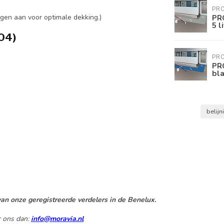
PRO
PRO
lagen aan voor optimale dekking.)
5 l
04)
PRO
PRO
bla
belijn
an onze geregistreerde verdelers in de Benelux.
r ons dan:
info@moravia.nl