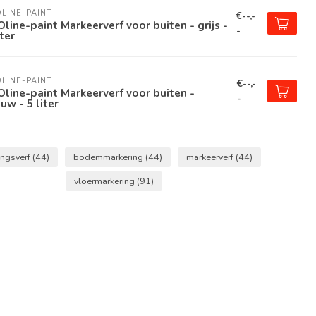
LINE-PAINT
€--,-
line-paint Markeerverf voor buiten - grijs -
-
iter
LINE-PAINT
€--,-
line-paint Markeerverf voor buiten -
-
uw - 5 liter
ingsverf
(44)
bodemmarkering
(44)
markeerverf
(44)
vloermarkering
(91)