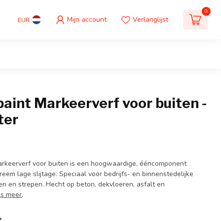
0
Mijn account
Verlanglijst
EUR
aint Markeerverf voor buiten -
iter
arkeerverf voor buiten is een hoogwaardige, ééncomponent
eem lage slijtage. Speciaal voor bedrijfs- en binnenstedelijke
en en strepen. Hecht op beton, dekvloeren, asfalt en
es meer
.
*