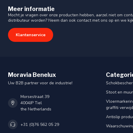
Meer informatie
Mocht je vragen over onze producten hebben, aarzel niet om cont
distributeur worden? Neem dan ook contact met ons op en we kij
Klantenservice
Moravia Benelux
Categori
Uw B2B partner voor de industrie!
Schokbescherm
Stoot en muu
Morsestraat 39
Vloermarkering
4004JP Tiel
graffiti verwij
the Netherlands
Antislip produ
+31 (0)76 562 05 29
Waarschuwing