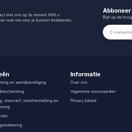
Abboneer 
act met ons op te nemen! Wilt u
Blijf op de hoo
ken wat we voor je kunnen betekenen.
eën
Informatie
ing en aanrijbeveiliging
Over ons
rbescherming
Algemene voorwaarden
, vloerverf, vloerherstelling en
Privacy beleid
dering
cten
smarkering