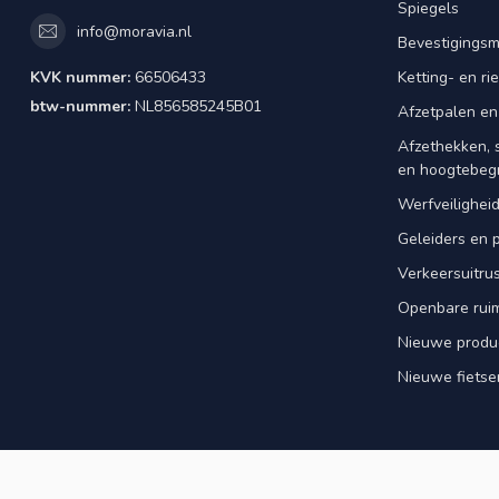
Spiegels
info@moravia.nl
Bevestigingsm
KVK nummer:
66506433
Ketting- en r
btw-nummer:
NL856585245B01
Afzetpalen en
Afzethekken, 
en hoogtebeg
Werfveilighei
Geleiders en 
Verkeersuitrus
Openbare rui
Nieuwe produ
Nieuwe fietse