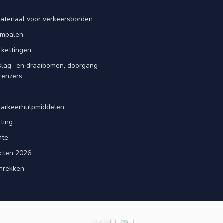
ateriaal voor verkeersborden
iempalen
 kettingen
slag- en draaibomen, doorgang-
renzers
d
parkeerhulpmiddelen
ting
mte
cten 2026
nrekken