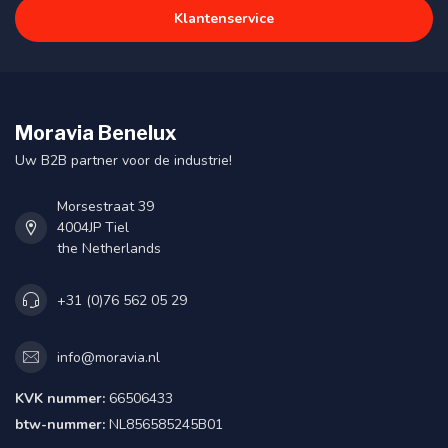
Klantenservice
Moravia Benelux
Uw B2B partner voor de industrie!
Morsestraat 39
4004JP Tiel
the Netherlands
+31 (0)76 562 05 29
info@moravia.nl
KVK nummer:
66506433
btw-nummer:
NL856585245B01