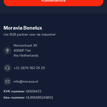
Klantenservice
Moravia Benelux
Uw B2B partner voor de industrie!
Morsestraat 39
4004JP Tiel
the Netherlands
+31 (0)76 562 05 29
info@moravia.nl
KVK nummer:
66506433
btw-nummer:
NL856585245B01