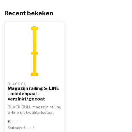
Recent bekeken
BLACK BULL
Magazijn railing S-LINE
- middenpaal -
verzinkt/gecoat
BLACK BULL magazijn railing
S-line uit kwaliteitsstaal
voor binnen gebruik. Sche...
€--,--
Stukprijs: €--,-- /