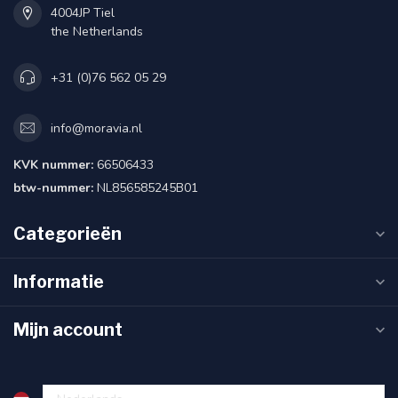
4004JP Tiel
the Netherlands
+31 (0)76 562 05 29
info@moravia.nl
KVK nummer:
66506433
btw-nummer:
NL856585245B01
Categorieën
Informatie
Mijn account