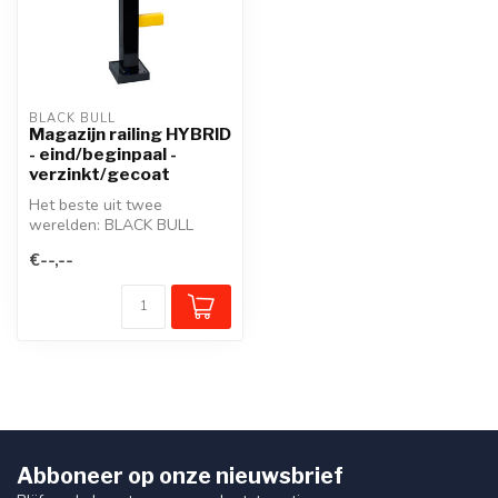
BLACK BULL
Magazijn railing HYBRID
- eind/beginpaal -
verzinkt/gecoat
Het beste uit twee
werelden: BLACK BULL
magazijn railing HYBRID
€--,--
verenigt de voor...
Abboneer op onze nieuwsbrief