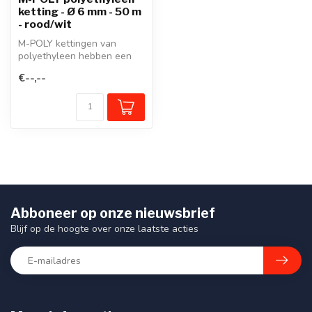
ketting - Ø 6 mm - 50 m
- rood/wit
M-POLY kettingen van
polyethyleen hebben een
uitstekend
€--,--
signaleringseffect dankz...
Abboneer op onze nieuwsbrief
Blijf op de hoogte over onze laatste acties