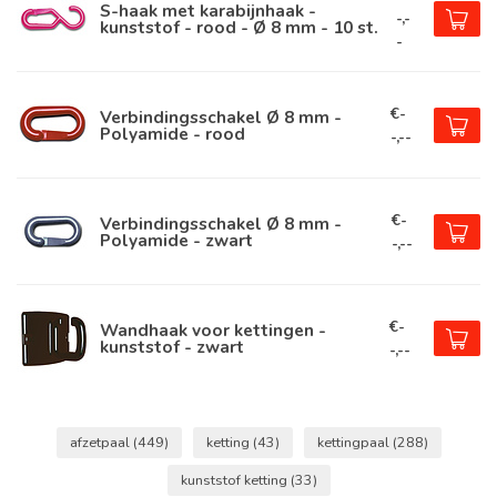
S-haak met karabijnhaak -
-,-
kunststof - rood - Ø 8 mm - 10 st.
-
€-
Verbindingsschakel Ø 8 mm -
Polyamide - rood
-,--
€-
Verbindingsschakel Ø 8 mm -
Polyamide - zwart
-,--
€-
Wandhaak voor kettingen -
kunststof - zwart
-,--
afzetpaal
(449)
ketting
(43)
kettingpaal
(288)
kunststof ketting
(33)