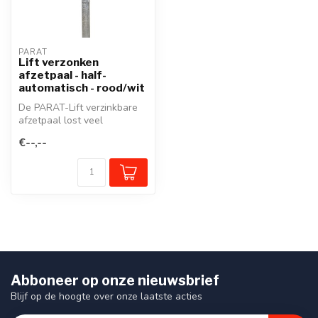
PARAT
Lift verzonken
afzetpaal - half-
automatisch - rood/wit
De PARAT-Lift verzinkbare
afzetpaal lost veel
afzetproblemen beter op
€--,--
dan andere...
Abboneer op onze nieuwsbrief
Blijf op de hoogte over onze laatste acties