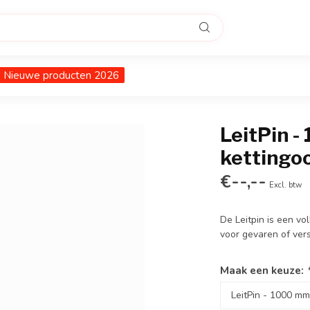
Nieuwe producten 2026
LeitPin -
kettingoo
€--,--
Excl. btw
De Leitpin is een vo
voor gevaren of ver
Maak een keuze: