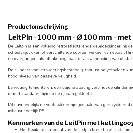
Productomschrijving
LeitPin - 1000 mm - Ø 100 mm - met 
De Leitpin is een volledig retroreflecterende geleidecilinder. hij
scheidt rijstroken of verschillende soorten verkeer van elkaar. H
en overgangen, als afbakeningspaal of als aanduiding van obstak
De cilinders van verouderingsbestendig, robuust polyethyleen kun
hoog niveau van passieve veiligheid.
Eenvoudig te monteren: een bajonetsluiting verbindt de cilinder 
of met standaard lijm op de rijbaan gekleefd.
Milieuvriendelijk: de voetstukken zijn gemaakt van gerecycleerdd 
milieuvriendelijk PE.
Kenmerken van de LeitPin met kettingoo
Het flexibele materiaal van de Leitpin breekt niet, zelfs nie