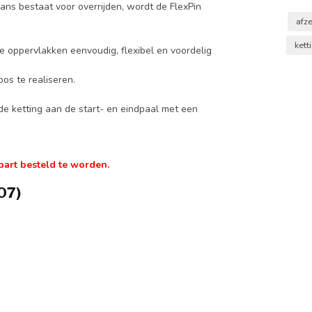
 kans bestaat voor overrijden, wordt de FlexPin
afz
kett
re oppervlakken eenvoudig, flexibel en voordelig
os te realiseren.
de ketting aan de start- en eindpaal met een
part besteld te worden.
07)