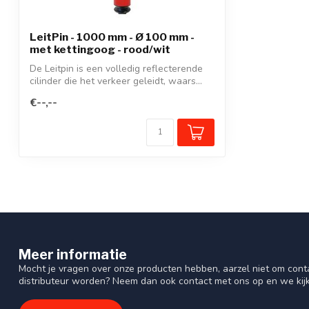
LeitPin - 1000 mm - Ø 100 mm -
met kettingoog - rood/wit
De Leitpin is een volledig reflecterende
cilinder die het verkeer geleidt, waars...
€--,--
Meer informatie
Mocht je vragen over onze producten hebben, aarzel niet om cont
distributeur worden? Neem dan ook contact met ons op en we kij