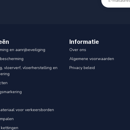
eën
Informatie
ing en aanrijbeveiliging
Over ons
rbescherming
Algemene voorwaarden
, vloerverf, vloerherstelling en
Privacy beleid
dering
cten
smarkering
ateriaal voor verkeersborden
iempalen
 kettingen