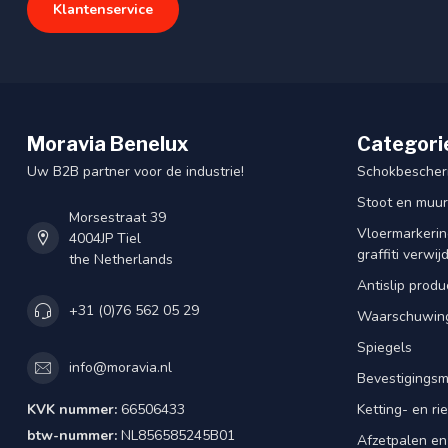
Klantenservice
Moravia Benelux
Categori
Uw B2B partner voor de industrie!
Schokbescherm
Stoot en muu
Morsestraat 39
Vloermarkering
4004JP Tiel
graffiti verwij
the Netherlands
Antislip produ
+31 (0)76 562 05 29
Waarschuwing
Spiegels
info@moravia.nl
Bevestigingsm
KVK nummer:
66506433
Ketting- en r
btw-nummer:
NL856585245B01
Afzetpalen en