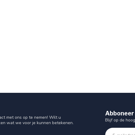
Abboneer 
act met ons op te nemen! Wilt u
Blijf op de hoo
ken wat we voor je kunnen betekenen.