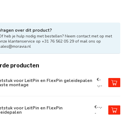
Vragen over dit product?
Of heb je hulp nodig met bestellen? Neem contact met op met
onze klantenservice op +31 76 562 05 29 of mail ons op
sales@moravia.nl
rde producten
€-
tstuk voor LeitPin en FlexPin geleidepalen
vaste montage
-,--
€--,-
tstuk voor LeitPin en FlexPin
leidepalen
-