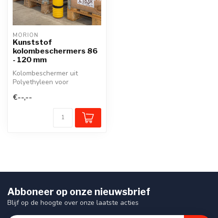
MORION
Kunststof
kolombeschermers 86
- 120 mm
Kolombeschermer uit
Polyethyleen voor
kolommen van 86 tot 120
€--,--
mm, met twee klitt...
Abboneer op onze nieuwsbrief
Blijf op de hoogte over onze laatste acties