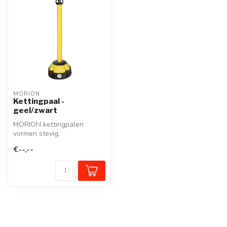
MORION
Kettingpaal -
geel/zwart
MORION kettingpalen
vormen stevig,
prijsvriendelijk afzet- en
€--,--
geleide systeem vo...