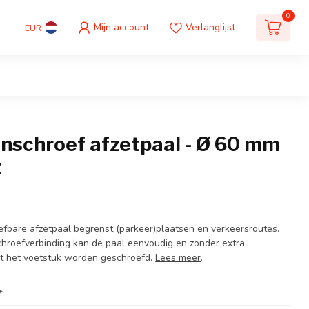
0
Mijn account
Verlanglijst
EUR
nschroef afzetpaal - Ø 60 mm
t
bare afzetpaal begrenst (parkeer)plaatsen en verkeersroutes.
chroefverbinding kan de paal eenvoudig en zonder extra
it het voetstuk worden geschroefd.
Lees meer
.
*