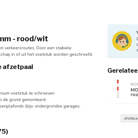
mm - rood/wit
n verkeersroutes. Door een stabiele
chap in of uit het voetstuk worden geschroefd.
 afzetpaal
Gerelatee
MO
MOR
inium voetstuk te schroeven
ro
op de grond gemonteerd
senplafonds (bijv. ondergrondse garages,
afzetpa
75)