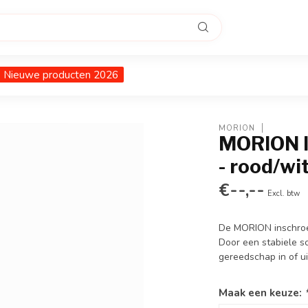
Nieuwe producten 2026
MORION
MORION I
- rood/wi
€--,--
Excl. btw
De MORION inschroef
Door een stabiele s
gereedschap in of u
Maak een keuze: