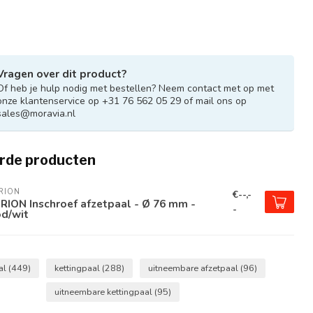
Vragen over dit product?
Of heb je hulp nodig met bestellen? Neem contact met op met
onze klantenservice op +31 76 562 05 29 of mail ons op
sales@moravia.nl
rde producten
RION
€--,-
ION Inschroef afzetpaal - Ø 76 mm -
-
od/wit
al
(449)
kettingpaal
(288)
uitneembare afzetpaal
(96)
uitneembare kettingpaal
(95)