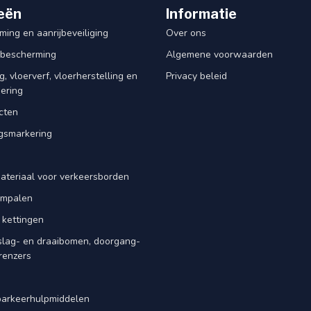
eën
Informatie
ing en aanrijbeveiliging
Over ons
rbescherming
Algemene voorwaarden
, vloerverf, vloerherstelling en
Privacy beleid
dering
cten
smarkering
ateriaal voor verkeersborden
iempalen
 kettingen
slag- en draaibomen, doorgang-
renzers
d
parkeerhulpmiddelen