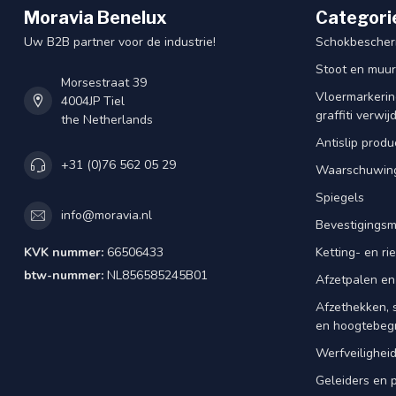
Moravia Benelux
Categori
Uw B2B partner voor de industrie!
Schokbescherm
Stoot en muu
Morsestraat 39
Vloermarkering
4004JP Tiel
graffiti verwij
the Netherlands
Antislip produ
+31 (0)76 562 05 29
Waarschuwing
Spiegels
info@moravia.nl
Bevestigingsm
KVK nummer:
66506433
Ketting- en r
btw-nummer:
NL856585245B01
Afzetpalen en
Afzethekken, 
en hoogtebeg
Werfveilighei
Geleiders en 