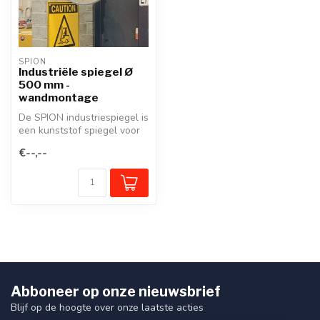
SPION
Industriële spiegel Ø
500 mm -
wandmontage
De SPION industriespiegel is
een kunststof spiegel voor
binnen en voor de besche...
€--,--
Abboneer op onze nieuwsbrief
Blijf op de hoogte over onze laatste acties