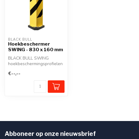
BLACK BULL
Hoekbeschermer
SWING - 830 x 160 mm
BLACK BULL SWING
hoekbeschermingsprofielen
beschermen hoeksteunen in
€--,--
magazijnen ...
Abboneer op onze nieuwsbrief