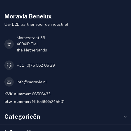
Moravia Benelux
Uw B2B partner voor de industrie!
Morsestraat 39
4004JP Tiel
the Netherlands
+31 (0)76 562 05 29
info@moravia.nl
KVK nummer:
66506433
btw-nummer:
NL856585245B01
Categorieën