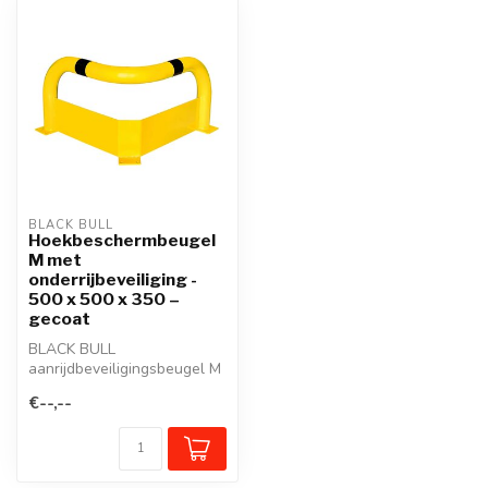
BLACK BULL
Hoekbeschermbeugel
M met
onderrijbeveiliging -
500 x 500 x 350 –
gecoat
BLACK BULL
aanrijdbeveiligingsbeugel M
met onderrijbeveiliging.
€--,--
Beschermt instal...