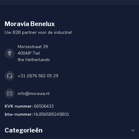
Moravia Benelux
Uw B2B partner voor de industrie!
Morsestraat 39
4004JP Tiel
the Netherlands
+31 (0)76 562 05 29
info@moravia.nl
KVK nummer:
66506433
btw-nummer:
NL856585245B01
Categorieën