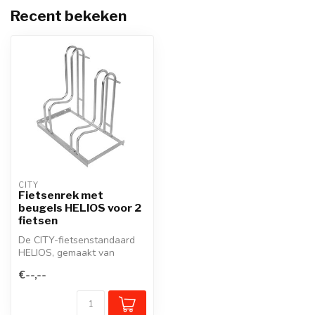
Recent bekeken
CITY
Fietsenrek met
beugels HELIOS voor 2
fietsen
De CITY-fietsenstandaard
HELIOS, gemaakt van
vuurverzinkt staal, biedt
€--,--
veilige p...