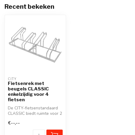
Recent bekeken
CITY
Fietsenrek met
beugels CLASSIC
enkelzijdig voor 4
fietsen
De CITY-fietsenstandaard
CLASSIC biedt ruimte voor 2
tot 6 fietsen, geschikt voo...
€--,--