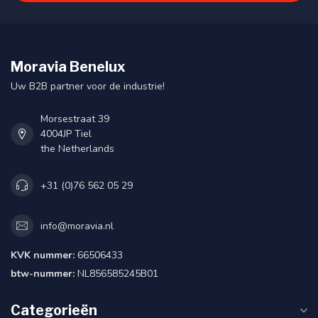
Moravia Benelux
Uw B2B partner voor de industrie!
Morsestraat 39
4004JP Tiel
the Netherlands
+31 (0)76 562 05 29
info@moravia.nl
KVK nummer:
66506433
btw-nummer:
NL856585245B01
Categorieën