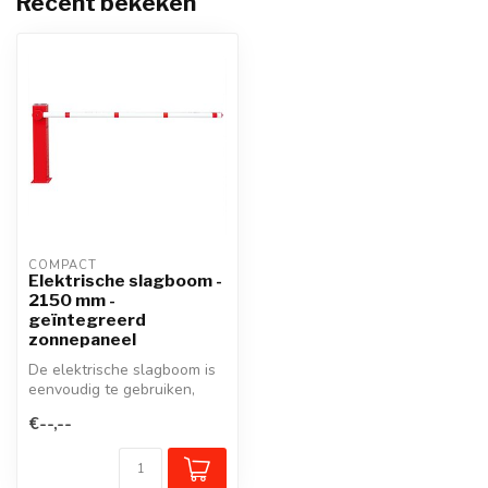
Recent bekeken
COMPACT
Elektrische slagboom -
2150 mm -
geïntegreerd
zonnepaneel
De elektrische slagboom is
eenvoudig te gebruiken,
blokkeert op betrouwbare
€--,--
wijz...