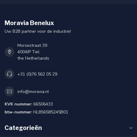
Moravia Benelux
Uw B2B partner voor de industrie!
Morsestraat 39
4004JP Tiel
the Netherlands
+31 (0)76 562 05 29
info@moravia.nl
KVK nummer:
66506433
btw-nummer:
NL856585245B01
Categorieën