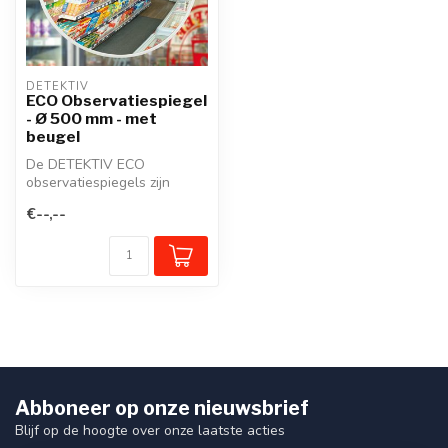
DETEKTIV
ECO Observatiespiegel
- Ø 500 mm - met
beugel
De DETEKTIV ECO
observatiespiegels zijn
prijsgunstige observatie- en
€--,--
controlespi...
Abboneer op onze nieuwsbrief
Blijf op de hoogte over onze laatste acties