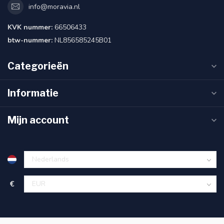
info@moravia.nl
KVK nummer:
66506433
btw-nummer:
NL856585245B01
Categorieën
Informatie
Mijn account
€