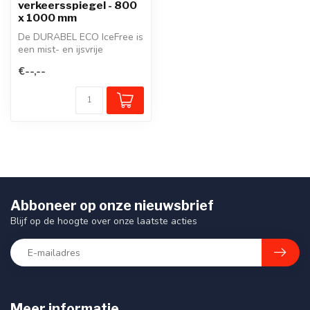
verkeersspiegel - 800
x 1000 mm
De DURABEL ECO IceFree is
een mist- en ijsvrije
verkeersspiegel van
€--,--
roestvrij st...
Abboneer op onze nieuwsbrief
Blijf op de hoogte over onze laatste acties
Meer informatie