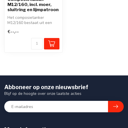
M12/160, incl. moer,
sluitring en lijmpatroon
Het composietanker
M12/160 bestaat uit een
M12/160 mm draadeind met
€--,--
moer en geïn...
Abboneer op onze nieuwsbrief
Blijf op de hoogte over onze laatste acties