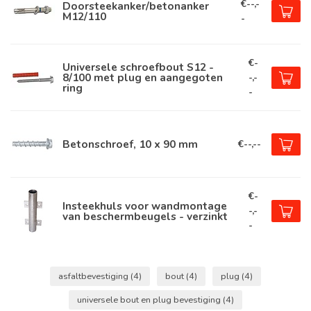
€--,-
Doorsteekanker/betonanker
M12/110
-
€-
Universele schroefbout S12 -
8/100 met plug en aangegoten
-,-
ring
-
Betonschroef, 10 x 90 mm
€--,--
€-
Insteekhuls voor wandmontage
-,-
van beschermbeugels - verzinkt
-
asfaltbevestiging
(4)
bout
(4)
plug
(4)
universele bout en plug bevestiging
(4)