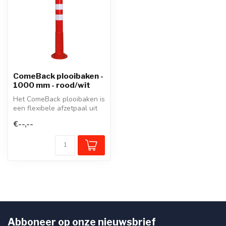
ComeBack plooibaken -
1000 mm - rood/wit
Het ComeBack plooibaken is
een flexibele afzetpaal uit
één stuk met een geïntegr...
€--,--
Abboneer op onze nieuwsbrief