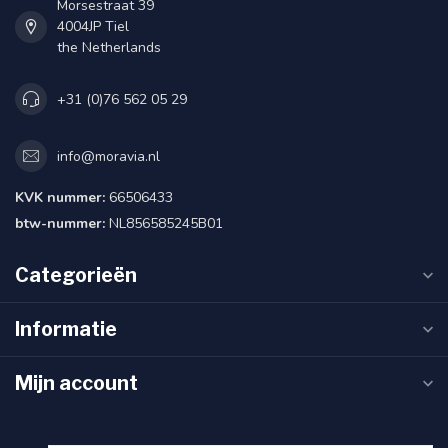
Morsestraat 39
4004JP Tiel
the Netherlands
+31 (0)76 562 05 29
info@moravia.nl
KVK nummer:
66506433
btw-nummer:
NL856585245B01
Categorieën
Informatie
Mijn account