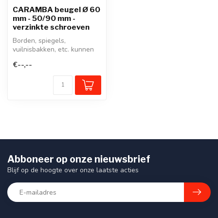
CARAMBA beugel Ø 60
mm - 50/90 mm -
verzinkte schroeven
Borden, spiegels,
vuilnisbakken, etc. kunnen
met CARAMBA
€--,--
buisklemmen aan palen o...
Abboneer op onze nieuwsbrief
Blijf op de hoogte over onze laatste acties