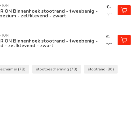
RION
€-
RION Binnenhoek stootrand - tweebenig -
-,--
pezium - zelfklevend - zwart
RION
€-
RION Binnenhoek stootrand - tweebenig -
-,--
d - zelfklevend - zwart
eschermer
(78)
stootbescherming
(78)
stootrand
(86)