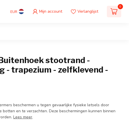
0
Mijn account
Verlanglijst
EUR
uitenhoek stootrand -
 - trapezium - zelfklevend -
mers beschermen u tegen gevaarlijke fysieke letsels door
e botten en te verzachten. Deze beschermingen kunnen binnen
worden.
Lees meer
.