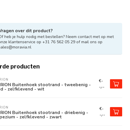
Vragen over dit product?
Of heb je hulp nodig met bestellen? Neem contact met op met
onze klantenservice op +31 76 562 05 29 of mail ons op
sales@moravia.nl
rde producten
RION
€-
RION Buitenhoek stootrand - tweebenig -
-,--
d - zelfklevend - wit
RION
€-
ION Buitenhoek stootrand - driebenig -
-,--
pezium - zelfklevend - zwart