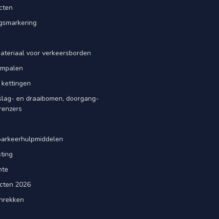
cten
smarkering
ateriaal voor verkeersborden
iempalen
 kettingen
slag- en draaibomen, doorgang-
renzers
d
parkeerhulpmiddelen
ting
mte
cten 2026
nrekken