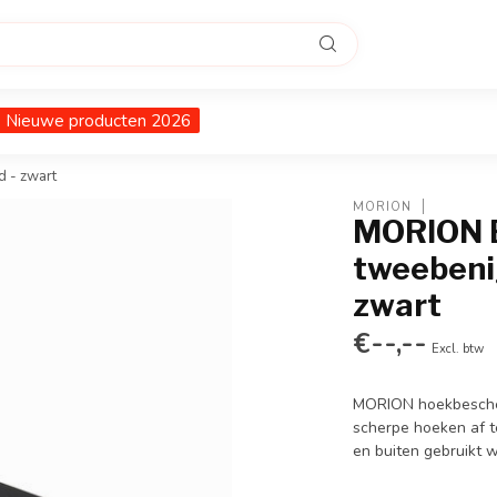
Nieuwe producten 2026
d - zwart
MORION
MORION B
tweebenig
zwart
€--,--
Excl. btw
MORION hoekbescher
scherpe hoeken af t
en buiten gebruikt 