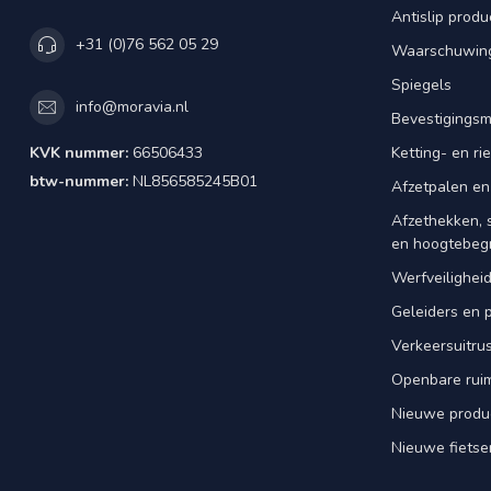
Antislip produ
+31 (0)76 562 05 29
Waarschuwing
Spiegels
info@moravia.nl
Bevestigingsm
KVK nummer:
66506433
Ketting- en r
btw-nummer:
NL856585245B01
Afzetpalen en
Afzethekken, 
en hoogtebeg
Werfveilighei
Geleiders en 
Verkeersuitrus
Openbare rui
Nieuwe produ
Nieuwe fietse