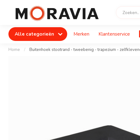
Alle categorieën
Merken
Klantenservice
Home
/
Buitenhoek stootrand - tweebenig - trapezium - zelfkleven