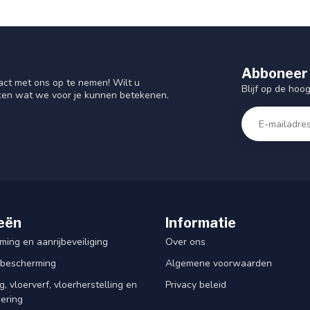
Abboneer 
act met ons op te nemen! Wilt u
Blijf op de hoo
ken wat we voor je kunnen betekenen.
eën
Informatie
ing en aanrijbeveiliging
Over ons
rbescherming
Algemene voorwaarden
, vloerverf, vloerherstelling en
Privacy beleid
dering