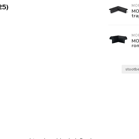
25)
MO
MO
tra
MO
MO
ron
stootb