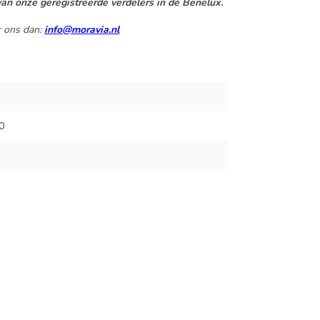
an onze geregistreerde verdelers in de Benelux.
 ons dan:
info@moravia.nl
0