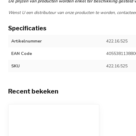
De prijzen van producten worden enkel ter beschikking gesteld v
Wenst U een distributeur van onze producten te worden, contacteer
Specificaties
Artikelnummer
422.16.525
EAN Code
405538113880
SKU
422.16.525
Recent bekeken