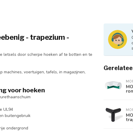
benig - trapezium -
letsels door scherpe hoeken af te botten en te
Gerelatee
machines, voertuigen, tafels, in magazijnen,
MO
MO
g voor hoeken
ron
lyurethaanschuim
se UL94
MO
MOR
en buitengebruik
tra
rije ondergrond