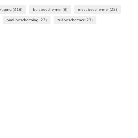
eiliging
(318)
buisbeschermer
(8)
mast beschermer
(23)
paal bescherming
(23)
zuilbeschermer
(23)