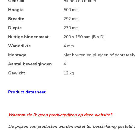
Gebruik
Binnen en buiten
Hoogte
500 mm
Breedte
292 mm
Diepte
230 mm
Nuttige binnenmaat
200 x 190 mm (B x D)
Wanddikte
4 mm
Montage
Met bouten en pluggen of doorstee
Aantal bevestigingen
4
Gewicht
12 kg
Product datasheet
Waarom zie ik geen productprijzen op deze website?
De prijzen van producten worden enkel ter beschikking gesteld v