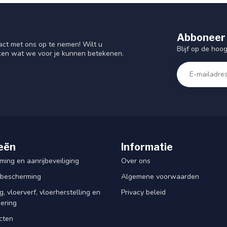
Abboneer 
act met ons op te nemen! Wilt u
Blijf op de hoo
ken wat we voor je kunnen betekenen.
eën
Informatie
ing en aanrijbeveiliging
Over ons
rbescherming
Algemene voorwaarden
, vloerverf, vloerherstelling en
Privacy beleid
dering
cten