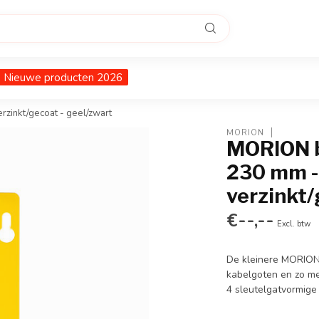
Nieuwe producten 2026
zinkt/gecoat - geel/zwart
MORION
MORION b
230 mm -
verzinkt/
€--,--
Excl. btw
De kleinere MORION 
kabelgoten en zo me
4 sleutelgatvormig