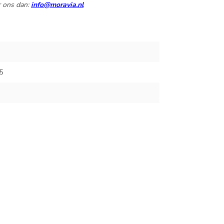
r ons dan:
info@moravia.nl
5