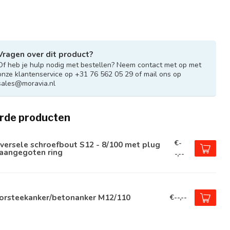
Vragen over dit product?
Of heb je hulp nodig met bestellen? Neem contact met op met
onze klantenservice op +31 76 562 05 29 of mail ons op
sales@moravia.nl
rde producten
€-
versele schroefbout S12 - 8/100 met plug
 aangegoten ring
-,--
orsteekanker/betonanker M12/110
€--,--