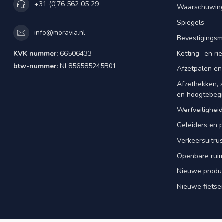
+31 (0)76 562 05 29
Waarschuwing
Spiegels
info@moravia.nl
Bevestigingsm
KVK nummer:
66506433
Ketting- en r
btw-nummer:
NL856585245B01
Afzetpalen en
Afzethekken, 
en hoogtebeg
Werfveilighei
Geleiders en 
Verkeersuitrus
Openbare rui
Nieuwe produ
Nieuwe fietse