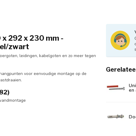
 x 292 x 230 mm -
el/zwart
ergoten, leidingen, kabelgoten en zo meer tegen
Gerelatee
 ophangpunten voor eenvoudige montage op de
astdraaien.
Uni
en
82)
 wandmontage
Do