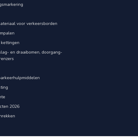
smarkering
ateriaal voor verkeersborden
iempalen
 kettingen
slag- en draaibomen, doorgang-
renzers
d
parkeerhulpmiddelen
ting
mte
cten 2026
nrekken