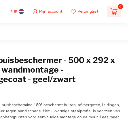
0
Mijn account
Verlanglijst
EUR
uisbeschermer - 500 x 292 x
 wandmontage -
gecoat - geel/zwart
buisbescherming 180° beschermt buizen, afvoergoten, leidingen,
er tegen aanrijschade. Het U-vormige staalprofiel is voorzien van
e ophangpunten voor eenvoudige montage op de muur.
Lees meer
.