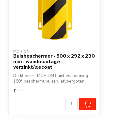
MORION
Buisbeschermer - 500 x 292 x 230
mm - wandmontage -
verzinkt/gecoat
De kleinere MORION buisbescherming
180° beschermt buizen, afvoergoten,
leidingen...
€--,--