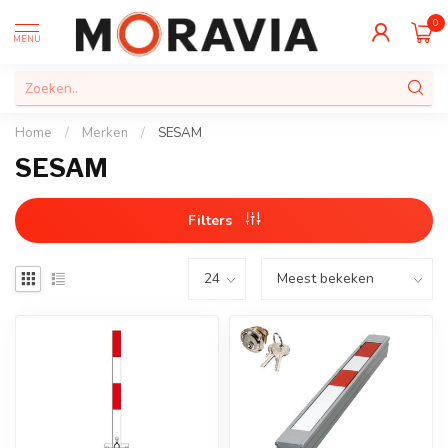
0
MENU
Home
/
Merken
/
SESAM
SESAM
Filters