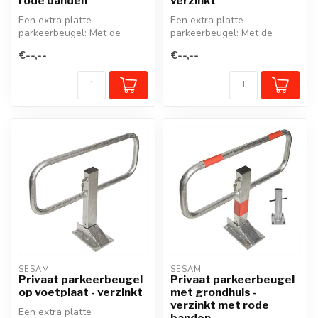
rode banden
verzinkt
Een extra platte
Een extra platte
parkeerbeugel: Met de
parkeerbeugel: Met de
unieke SESAM-Privaat
unieke SESAM-Privaat
€--,--
€--,--
klappaal/parkeerbeug...
klappaal/parkeerbeug...
SESAM
SESAM
Privaat parkeerbeugel
Privaat parkeerbeugel
op voetplaat - verzinkt
met grondhuls -
verzinkt met rode
Een extra platte
banden