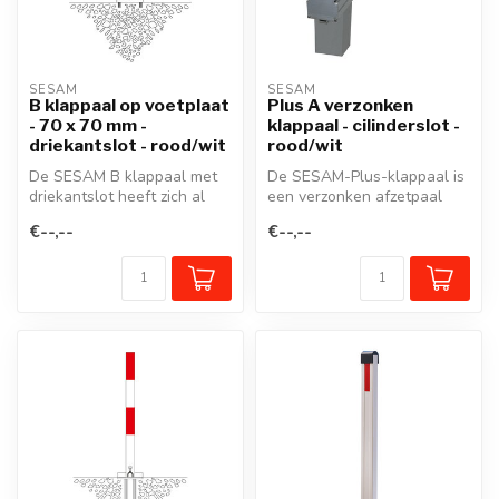
SESAM
SESAM
B klappaal op voetplaat
Plus A verzonken
- 70 x 70 mm -
klappaal - cilinderslot -
driekantslot - rood/wit
rood/wit
De SESAM B klappaal met
De SESAM-Plus-klappaal is
driekantslot heeft zich al
een verzonken afzetpaal
decennia lang bewezen
die, opgeklapt, een zone
€--,--
€--,--
voor he...
volle...