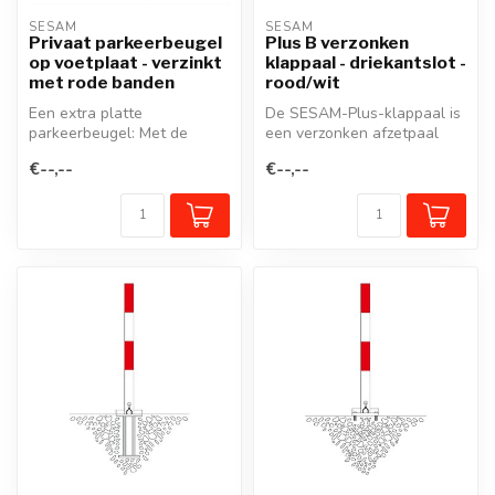
SESAM
SESAM
Privaat parkeerbeugel
Plus B verzonken
op voetplaat - verzinkt
klappaal - driekantslot -
met rode banden
rood/wit
Een extra platte
De SESAM-Plus-klappaal is
parkeerbeugel: Met de
een verzonken afzetpaal
unieke SESAM-Privaat
die, opgeklapt, een zone
€--,--
€--,--
klappaal/parkeerbeug...
volle...