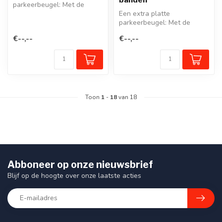
parkeerbeugel: Met de
unieke SESAM-Privaat
Een extra platte
klappaal/parkeerbeug...
parkeerbeugel: Met de
unieke SESAM-Privaat
€--,--
€--,--
klappaal/parkeerbeug...
Toon
1
-
18
van 18
Abboneer op onze nieuwsbrief
Blijf op de hoogte over onze laatste acties