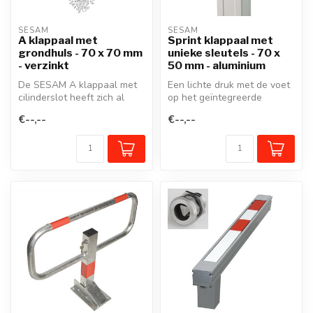
SESAM
SESAM
A klappaal met
Sprint klappaal met
grondhuls - 70 x 70 mm
unieke sleutels - 70 x
- verzinkt
50 mm - aluminium
De SESAM A klappaal met
Een lichte druk met de voet
cilinderslot heeft zich al
op het geïntegreerde
decennia lang bewezen
pedaal en de klappaal veert
€--,--
€--,--
voor he...
rec...