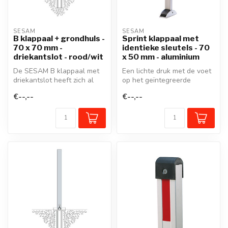
SESAM
SESAM
B klappaal + grondhuls -
Sprint klappaal met
70 x 70 mm -
identieke sleutels - 70
driekantslot - rood/wit
x 50 mm - aluminium
De SESAM B klappaal met
Een lichte druk met de voet
driekantslot heeft zich al
op het geïntegreerde
decennia lang bewezen
pedaal en de klappaal veert
€--,--
€--,--
voor he...
rec...