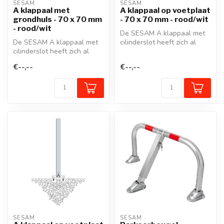
SESAM
SESAM
A klappaal met
A klappaal op voetplaat
grondhuls - 70 x 70 mm
- 70 x 70 mm - rood/wit
- rood/wit
De SESAM A klappaal met
De SESAM A klappaal met
cilinderslot heeft zich al
cilinderslot heeft zich al
decennia lang bewezen
decennia lang bewezen
voor he...
€--,--
€--,--
voor he...
SESAM
SESAM