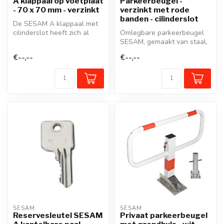
A klappaal op voetplaat
Parkeerbeugel -
- 70 x 70 mm - verzinkt
verzinkt met rode
banden - cilinderslot
De SESAM A klappaal met
cilinderslot heeft zich al
Omlegbare parkeerbeugel
decennia lang bewezen
SESAM, gemaakt van staal,
voor he...
is uitgerust met een
€--,--
€--,--
cilinders...
SESAM
SESAM
Reservesleutel SESAM
Privaat parkeerbeugel