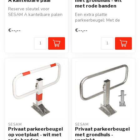
A kantelbare paal
met grondhuls - wit
met rode banden
Reserve sleutel voor
SESAM A kantelbare palen
Een extra platte
met gelijke cilindersloten.
parkeerbeugel: Met de
unieke SESAM-Privaat
€--,--
€--,--
klappaal/parkeerbeug...
SESAM
SESAM
Privaat parkeerbeugel
Privaat parkeerbeugel
op voetplaat - wit met
met grondhuls -