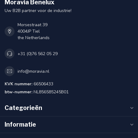
Moravia Benelux
Uw B2B partner voor de industrie!
Morsestraat 39
4004JP Tiel
the Netherlands
+31 (0)76 562 05 29
info@moravia.nl
KVK nummer:
66506433
btw-nummer:
NL856585245B01
Categorieën
Informatie