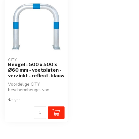
CITY
Beugel - 500 x 500 x
Ø60 mm - voetplaten -
verzinkt - reflect. blauw
Voordelige CITY
beschermbeugel van
thermisch verzinkt staal
€--,--
voor het beveiligen ...