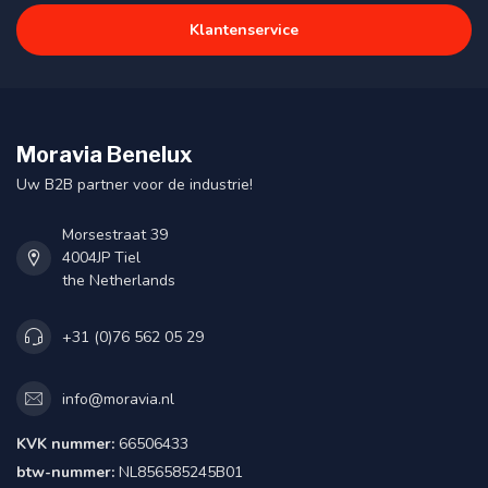
Klantenservice
Moravia Benelux
Uw B2B partner voor de industrie!
Morsestraat 39
4004JP Tiel
the Netherlands
+31 (0)76 562 05 29
info@moravia.nl
KVK nummer:
66506433
btw-nummer:
NL856585245B01