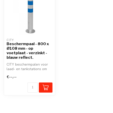
CITY
Beschermpaal - 800 x
Ø108 mm - op
voetplaat - verzinkt -
blauw reflect.
CITY beschermpalen voor
laad- en tankstations om
powerunits en pompen te
€--,--
bescher...