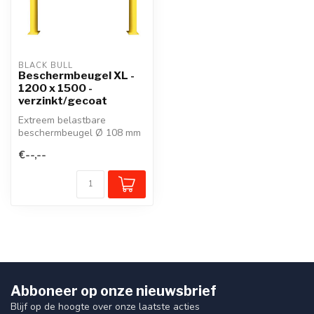
BLACK BULL
Beschermbeugel XL -
1200 x 1500 -
verzinkt/gecoat
Extreem belastbare
beschermbeugel Ø 108 mm
met een wanddikte van 3.6
€--,--
mm. Thermis...
Abboneer op onze nieuwsbrief
Blijf op de hoogte over onze laatste acties