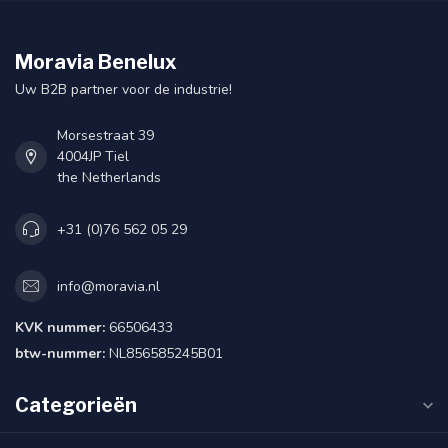
Moravia Benelux
Uw B2B partner voor de industrie!
Morsestraat 39
4004JP Tiel
the Netherlands
+31 (0)76 562 05 29
info@moravia.nl
KVK nummer:
66506433
btw-nummer:
NL856585245B01
Categorieën