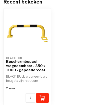
Recent bekeken
BLACK BULL
Beschermbeugel -
wegneembaar - 350 x
1000 - gepoedercoat
BLACK BULL wegneembare
beugels zijn robuuste
beschermbeugels gemaakt
€--,--
van kwalite...