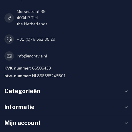
Morsestraat 39
4004JP Tiel
the Netherlands
+31 (0)76 562 05 29
info@moravia.nl
KVK nummer:
66506433
btw-nummer:
NL856585245B01
Categorieën
Informatie
Mijn account