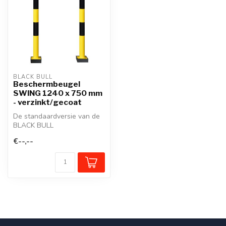
BLACK BULL
Beschermbeugel
SWING 1240 x 750 mm
- verzinkt/gecoat
De standaardversie van de
BLACK BULL
beschermbeugel is uitgerust
€--,--
met extra polyu...