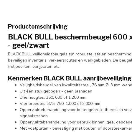
Productomschrijving
BLACK BULL beschermbeugel 600 x
- geel/zwart
BLACK BULL veiligheidsbeugels zijn robuuste, stalen beschermin
beveiligen inventaris, verkeersroutes en werkgebieden. De beuge
(rol)poorten, oprijplaten etc.
Kenmerken BLACK BULL aanrijbeveiligin
Veiligheidsbeugel van kwaliteitsstaal, 76 mm Ø, 3 mm wand
Uit één stuk gebogen - geen lasnaden
Drie hoogtes: 350, 600 of 1.200 mm
Vier breedtes: 375, 750, 1.000 of 2.000 mm
Oppervlaktebehandeling voor buitengebruik: thermisch verz
signaalstrepen
Oppervlaktebehandeling voor gebruik binnen: geel gepoede
Met voetplaten - bevestiging met bouten of doorsteekanker