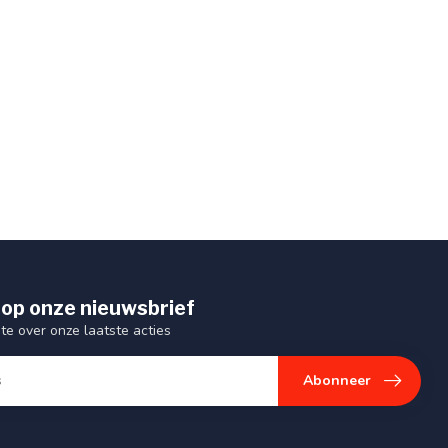
op onze nieuwsbrief
gte over onze laatste acties
Abonneer