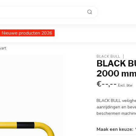
Nieuwe producten 2026
art
BLACK BULL
BLACK BU
2000 mm 
€--,--
Excl. btw
BLACK BULL veilighe
aanrijdingen en bev
beschermen machines,
Maak een keuze: