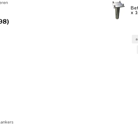
eren
Be
x 1
98)
a
kankers