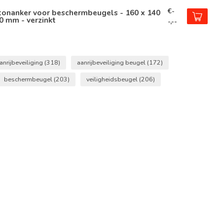
€-
tonanker voor beschermbeugels - 160 x 140
0 mm - verzinkt
-,--
anrijbeveiliging
(318)
aanrijbeveiliging beugel
(172)
beschermbeugel
(203)
veiligheidsbeugel
(206)