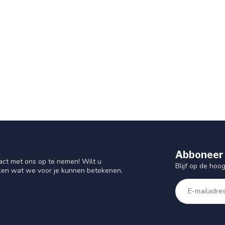
Abboneer 
act met ons op te nemen! Wilt u
Blijf op de hoo
ken wat we voor je kunnen betekenen.