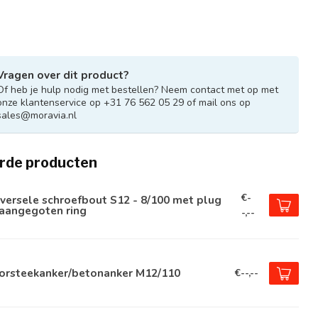
Vragen over dit product?
Of heb je hulp nodig met bestellen? Neem contact met op met
onze klantenservice op +31 76 562 05 29 of mail ons op
sales@moravia.nl
rde producten
€-
versele schroefbout S12 - 8/100 met plug
 aangegoten ring
-,--
orsteekanker/betonanker M12/110
€--,--