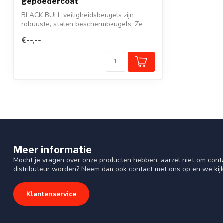
gepoedercoat
BLACK BULL veiligheidsbeugels zijn
robuuste, stalen beschermbeugels. Ze
voorkome...
€--,--
Meer informatie
Mocht je vragen over onze producten hebben, aarzel niet om cont
distributeur worden? Neem dan ook contact met ons op en we kij
Klantenservice