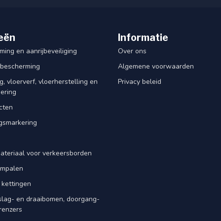
eën
Informatie
ing en aanrijbeveiliging
Over ons
rbescherming
Algemene voorwaarden
, vloerverf, vloerherstelling en
Privacy beleid
dering
cten
smarkering
ateriaal voor verkeersborden
iempalen
 kettingen
slag- en draaibomen, doorgang-
renzers