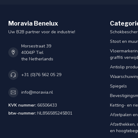
Moravia Benelux
Categori
Uw B2B partner voor de industrie!
Schokbescherm
Stoot en muu
Morsestraat 39
Vloermarkering
4004JP Tiel
graffiti verwij
the Netherlands
Antislip produ
+31 (0)76 562 05 29
Waarschuwing
Spiegels
info@moravia.nl
Bevestigingsm
KVK nummer:
66506433
Ketting- en r
btw-nummer:
NL856585245B01
Afzetpalen en
Afzethekken, 
en hoogtebeg