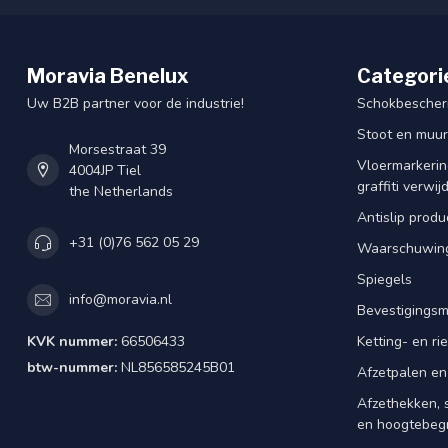
Moravia Benelux
Categori
Uw B2B partner voor de industrie!
Schokbescherm
Stoot en muu
Morsestraat 39
Vloermarkering
4004JP Tiel
graffiti verwij
the Netherlands
Antislip produ
+31 (0)76 562 05 29
Waarschuwing
Spiegels
info@moravia.nl
Bevestigingsm
KVK nummer:
66506433
Ketting- en r
btw-nummer:
NL856585245B01
Afzetpalen en
Afzethekken, 
en hoogtebeg