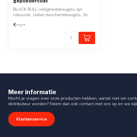
gepoedercoat
BLACK BULL veiligheidsbeugels zijn
robuuste, stalen beschermbeugels. Ze
voorkome...
€--,--
Meer informatie
Mocht je vragen over onze producten hebben, aarzel niet om cont
distributeur worden? Neem dan ook contact met ons op en we kij
Klantenservice