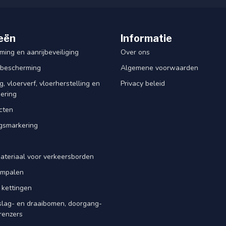
eën
Informatie
ing en aanrijbeveiliging
Over ons
rbescherming
Algemene voorwaarden
, vloerverf, vloerherstelling en
Privacy beleid
dering
cten
smarkering
ateriaal voor verkeersborden
iempalen
 kettingen
slag- en draaibomen, doorgang-
renzers