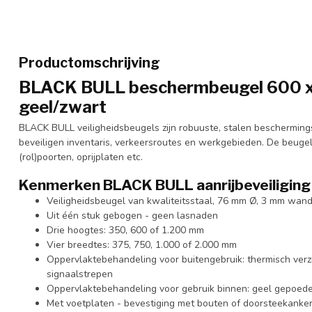
Productomschrijving
BLACK BULL beschermbeugel 600 x
geel/zwart
BLACK BULL veiligheidsbeugels zijn robuuste, stalen beschermin
beveiligen inventaris, verkeersroutes en werkgebieden. De beuge
(rol)poorten, oprijplaten etc.
Kenmerken BLACK BULL aanrijbeveiligin
Veiligheidsbeugel van kwaliteitsstaal, 76 mm Ø, 3 mm wand
Uit één stuk gebogen - geen lasnaden
Drie hoogtes: 350, 600 of 1.200 mm
Vier breedtes: 375, 750, 1.000 of 2.000 mm
Oppervlaktebehandeling voor buitengebruik: thermisch verz
signaalstrepen
Oppervlaktebehandeling voor gebruik binnen: geel gepoede
Met voetplaten - bevestiging met bouten of doorsteekanker