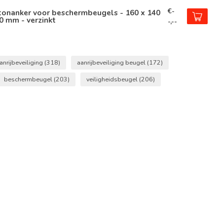
€-
tonanker voor beschermbeugels - 160 x 140
0 mm - verzinkt
-,--
anrijbeveiliging
(318)
aanrijbeveiliging beugel
(172)
beschermbeugel
(203)
veiligheidsbeugel
(206)