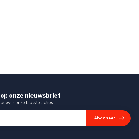
op onze nieuwsbrief
gte over onze laatste acties
Abonneer