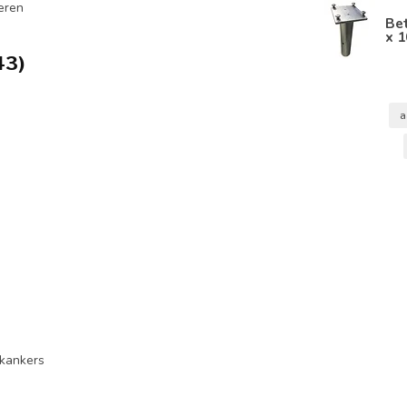
eren
Be
x 1
43)
a
ekankers