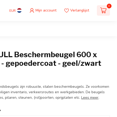
0
Mijn account
Verlanglijst
EUR
LL Beschermbeugel 600 x
- gepoedercoat - geel/zwart
idsbeugels zijn robuuste, stalen beschermbeugels. Ze voorkomen
eiligen inventaris, verkeersroutes en werkgebieden. De beugels
 pilaren, steunen, (rol)poorten, oprijplaten etc.
Lees meer
.
*