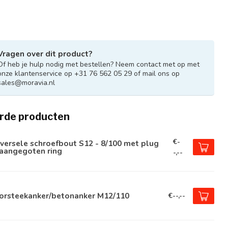
Vragen over dit product?
Of heb je hulp nodig met bestellen? Neem contact met op met
onze klantenservice op +31 76 562 05 29 of mail ons op
sales@moravia.nl
rde producten
€-
versele schroefbout S12 - 8/100 met plug
 aangegoten ring
-,--
orsteekanker/betonanker M12/110
€--,--