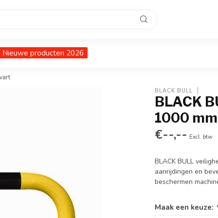
Nieuwe producten 2026
wart
BLACK BULL
BLACK BU
1000 mm 
€--,--
Excl. btw
BLACK BULL veilighe
aanrijdingen en bev
beschermen machines,
Maak een keuze: