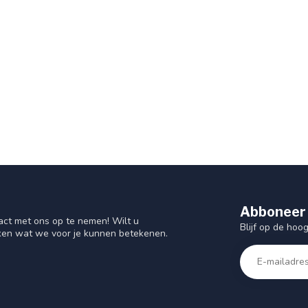
Abboneer 
act met ons op te nemen! Wilt u
Blijf op de hoo
ken wat we voor je kunnen betekenen.