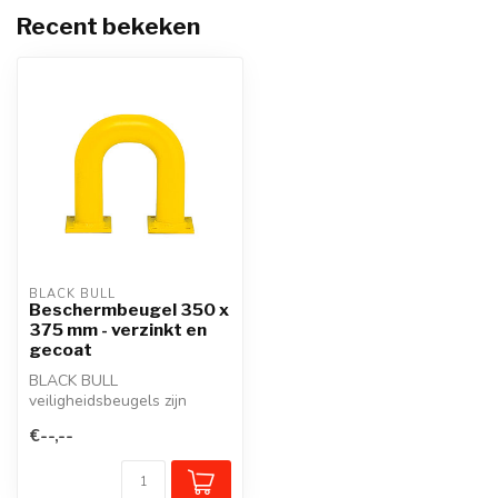
Recent bekeken
BLACK BULL
Beschermbeugel 350 x
375 mm - verzinkt en
gecoat
BLACK BULL
veiligheidsbeugels zijn
robuuste, stalen
€--,--
beschermbeugels.
Thermisch v...