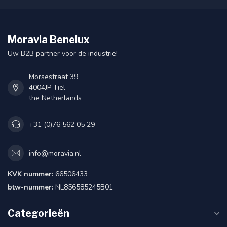
Moravia Benelux
Uw B2B partner voor de industrie!
Morsestraat 39
4004JP Tiel
the Netherlands
+31 (0)76 562 05 29
info@moravia.nl
KVK nummer:
66506433
btw-nummer:
NL856585245B01
Categorieën