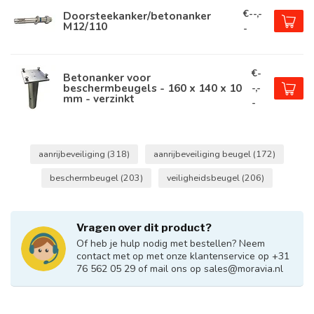
€--,-
Doorsteekanker/betonanker
M12/110
-
€-
Betonanker voor
beschermbeugels - 160 x 140 x 10
-,-
mm - verzinkt
-
aanrijbeveiliging
(318)
aanrijbeveiliging beugel
(172)
beschermbeugel
(203)
veiligheidsbeugel
(206)
Vragen over dit product?
Of heb je hulp nodig met bestellen? Neem
contact met op met onze klantenservice op +31
76 562 05 29 of mail ons op
sales@moravia.nl