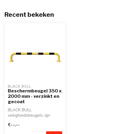
Recent bekeken
BLACK BULL
Beschermbeugel 350 x
2000 mm - verzinkt en
gecoat
BLACK BULL
veiligheidsbeugels zijn
robuuste, stalen
€--,--
beschermbeugels.
Thermisch v...