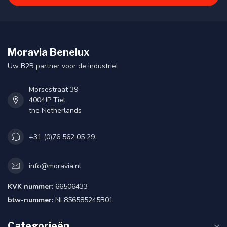
Moravia Benelux
Uw B2B partner voor de industrie!
Morsestraat 39
4004JP Tiel
the Netherlands
+31 (0)76 562 05 29
info@moravia.nl
KVK nummer:
66506433
btw-nummer:
NL856585245B01
Categorieën