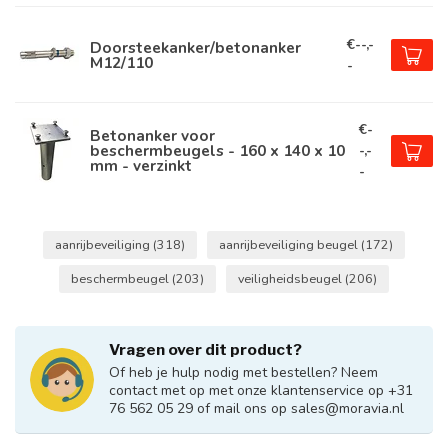
€--,-
Doorsteekanker/betonanker
M12/110
-
€-
Betonanker voor
beschermbeugels - 160 x 140 x 10
-,-
mm - verzinkt
-
aanrijbeveiliging
(318)
aanrijbeveiliging beugel
(172)
beschermbeugel
(203)
veiligheidsbeugel
(206)
Vragen over dit product?
Of heb je hulp nodig met bestellen? Neem
contact met op met onze klantenservice op +31
76 562 05 29 of mail ons op
sales@moravia.nl