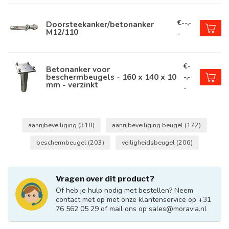
€--,-
Doorsteekanker/betonanker
M12/110
-
€-
Betonanker voor
beschermbeugels - 160 x 140 x 10
-,-
mm - verzinkt
-
aanrijbeveiliging
(318)
aanrijbeveiliging beugel
(172)
beschermbeugel
(203)
veiligheidsbeugel
(206)
Vragen over dit product?
Of heb je hulp nodig met bestellen? Neem
contact met op met onze klantenservice op +31
76 562 05 29 of mail ons op
sales@moravia.nl