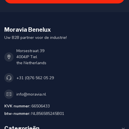
Moravia Benelux
Uw B2B partner voor de industrie!
Morsestraat 39
4004JP Tiel
the Netherlands
+31 (0)76 562 05 29
info@moravia.nl
KVK nummer:
66506433
btw-nummer:
NL856585245B01
Categorieën