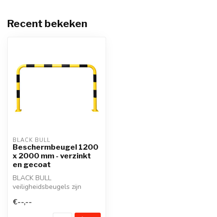
Recent bekeken
BLACK BULL
Beschermbeugel 1200
x 2000 mm - verzinkt
en gecoat
BLACK BULL
veiligheidsbeugels zijn
robuuste, stalen
€--,--
beschermbeugels.
Thermisch v...