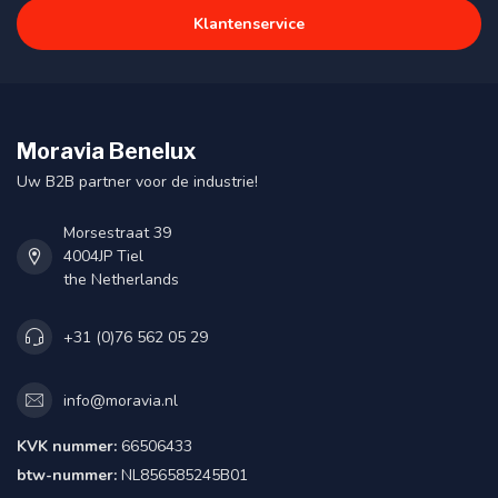
Klantenservice
Moravia Benelux
Uw B2B partner voor de industrie!
Morsestraat 39
4004JP Tiel
the Netherlands
+31 (0)76 562 05 29
info@moravia.nl
KVK nummer:
66506433
btw-nummer:
NL856585245B01