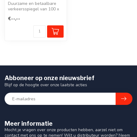
Duurzame en betaalbare
verkeersspiegel van 100 x
80 cm met roestvrijstalen
€--,--
spieg...
Abboneer op onze nieuwsbrief
Blijf op de hoogte over onze laatste acties
Meer informatie
Mocht je vragen over onze producten hebben, aarzel niet om
contact met ons op te nemen! Wilt u distributeur worden? Neem