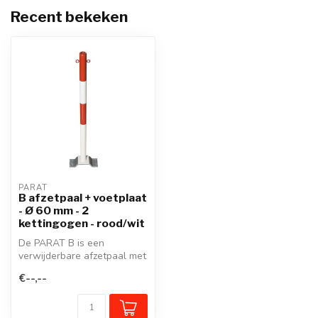
Recent bekeken
PARAT
B afzetpaal + voetplaat
- Ø 60 mm - 2
kettingogen - rood/wit
De PARAT B is een
verwijderbare afzetpaal met
driekantslot voor straten en
€--,--
plein...