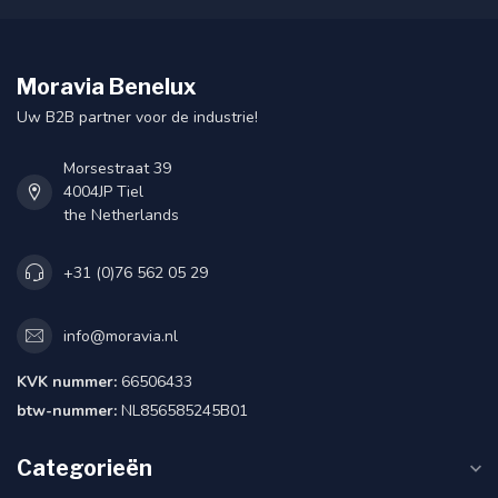
Moravia Benelux
Uw B2B partner voor de industrie!
Morsestraat 39
4004JP Tiel
the Netherlands
+31 (0)76 562 05 29
info@moravia.nl
KVK nummer:
66506433
btw-nummer:
NL856585245B01
Categorieën