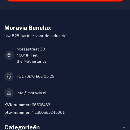
Moravia Benelux
Uw B2B partner voor de industrie!
Morsestraat 39
4004JP Tiel
the Netherlands
+31 (0)76 562 05 29
info@moravia.nl
KVK nummer:
66506433
btw-nummer:
NL856585245B01
Categorieën