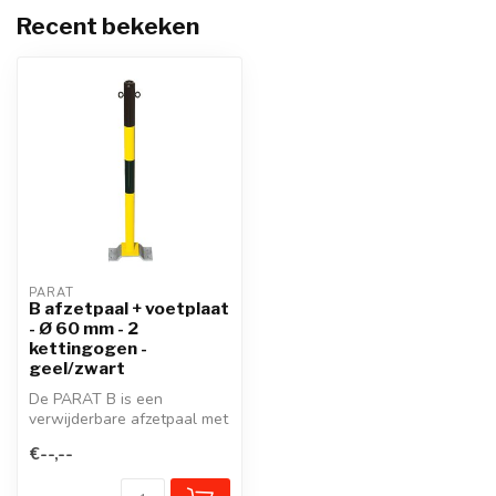
Recent bekeken
PARAT
B afzetpaal + voetplaat
- Ø 60 mm - 2
kettingogen -
geel/zwart
De PARAT B is een
verwijderbare afzetpaal met
driekantslot voor straten en
€--,--
plein...