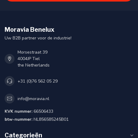
Moravia Benelux
Uw B2B partner voor de industrie!
Morsestraat 39
4004JP Tiel
the Netherlands
+31 (0)76 562 05 29
info@moravia.nl
KVK nummer:
66506433
btw-nummer:
NL856585245B01
Categorieën