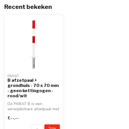
Recent bekeken
PARAT
B afzetpaal +
grondhuls - 70 x 70 mm
- geen kettingogen -
rood/wit
De PARAT B is een
verwijderbare afzetpaal met
driekantslot voor straten en
€--,--
plein...