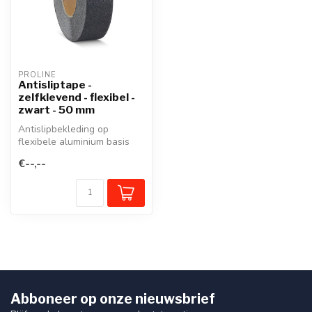
PROLINE
Antisliptape -
zelfklevend - flexibel -
zwart - 50 mm
Antislipbekleding op
flexibele aluminium basis
voor gestructureerde
€--,--
oppervlakken...
Abboneer op onze nieuwsbrief