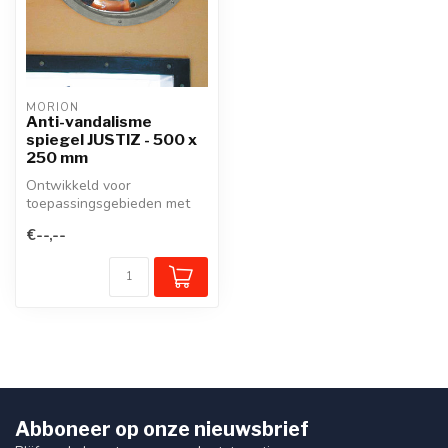
MORION
Anti-vandalisme
spiegel JUSTIZ - 500 x
250 mm
Ontwikkeld voor
toepassingsgebieden met
een hoog risico op
€--,--
opzettelijke vernieli...
Abboneer op onze nieuwsbrief